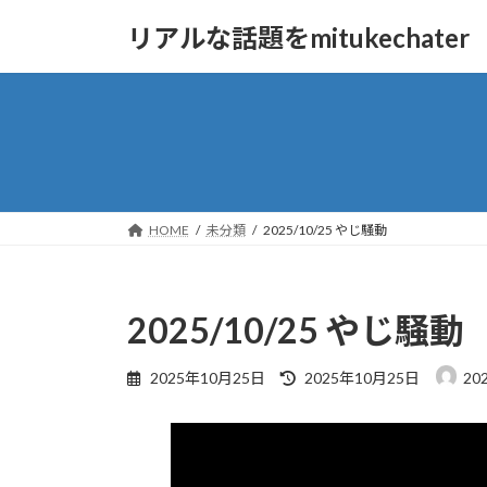
コ
ナ
リアルな話題をmitukechater
ン
ビ
テ
ゲ
ン
ー
ツ
シ
へ
ョ
ス
ン
キ
に
ッ
移
HOME
未分類
2025/10/25 やじ騒動
プ
動
2025/10/25 やじ騒動
最
2025年10月25日
2025年10月25日
202
終
更
新
日
時