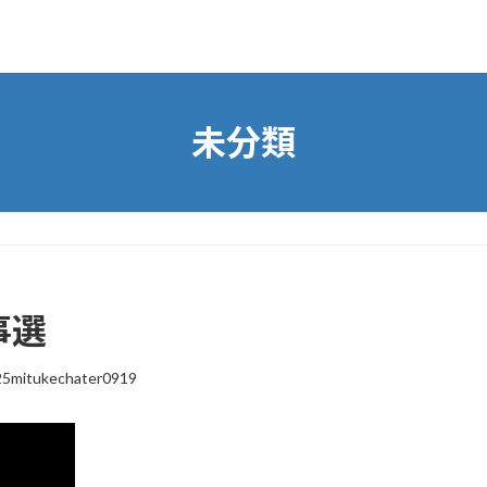
未分類
事選
5mitukechater0919