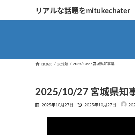
コ
ナ
リアルな話題をmitukechater
ン
ビ
テ
ゲ
ン
ー
ツ
シ
へ
ョ
ス
ン
キ
に
ッ
移
HOME
未分類
2025/10/27 宮城県知事選
プ
動
2025/10/27 宮城県知
最
2025年10月27日
2025年10月27日
202
終
更
新
日
時